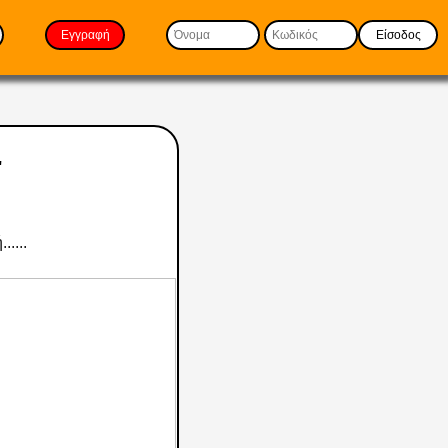
Εγγραφή
Είσοδος
"
....