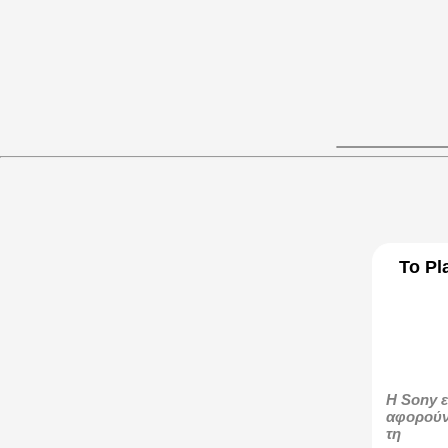
Το Pl
Η Sony ε
αφορούν 
τη