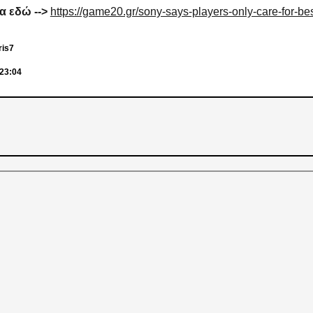
α εδώ -->
https://game20.gr/sony-says-players-only-care-for-be
ris7
:23:04