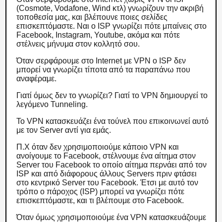
(Cosmote, Vodafone, Wind κτλ) γνωρίζουν την ακριβή
τοποθεσία μας, και βλέπουνε ποιες σελίδες
επισκεπτόμαστε. Ναι ο ISP γνωρίζει πότε μπαίνεις στο
Facebook, Instagram, Youtube, ακόμα και πότε
στέλνεις μήνυμα στον κολλητό σου.
Όταν σερφάρουμε στο Internet με VPN ο ISP δεν
μπορεί να γνωρίζει τίποτα από τα παραπάνω που
αναφέραμε.
Γιατί όμως δεν το γνωρίζει? Γιατί το VPN δημιουργεί το
λεγόμενο Tunneling.
Το VPN κατασκευάζει ένα τούνελ που επικοινωνεί αυτό
με τον Server αντί για εμάς.
Π.Χ όταν δεν χρησιμοποιούμε κάποιο VPN και
ανοίγουμε το Facebook, στέλνουμε ένα αίτημα στον
Server του Facebook το οποίο αίτημα περνάει από τον
ISP και από διάφορους άλλους Servers πριν φτάσει
στο κεντρικό Server του Facebook. Έτσι με αυτό τον
τρόπο ο πάροχος (ISP) μπορεί να γνωρίζει πότε
επισκεπτόμαστε, και τι βλέπουμε στο Facebook.
Όταν όμως χρησιμοποιούμε ένα VPN κατασκευάζουμε