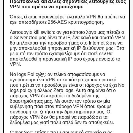
Πρωτόκολλα και άλλες σημαντικές λειτουργίες ενός
VPN που πρέπει να προσέξουμε
Όπως είχαμε προαναφέρει ένα καλό VPN θα πρέπει να
έχει οπωσδήποτε 256-AES κρυπτογράφηση.
Λειτουργία kill switch: αν για κάποιο λόγο μας πέταξε ο
ο Server που μας δίνει την IP, ένα καλό και σωστό VPN
θα μπλοκάρει την πρόσβαση μας στο Internet ώστε να
μην αποκαλυφθεί η πραγματική IP διεύθυνση μας. Έτσι
με αυτό τον τρόπο εξασφαλίζουμε ότι ποτέ δεν θα
αποκαλυφθεί η πραγματική IP όσο έχουμε ανοιχτό το
VPN.
No logs Policy: αν τελικά αποφασίσουμε να
αγοράσουμε ένα VPN το κυριότερο χαρακτηριστικό
που πρέπει να προσέξουμε είναι ο πάροχος να έχει No
logs policy η αλλιως Zero logs. Αυτό σημαίνει ότι ο
πάροχος VPN δεν κρατάει τα δεδομένα της
δραστηριότητας μας. Με αυτόν τον τρόπο αν μία
κυβέρνηση πάει στον πάροχο VPN όπου έχουμε
συνδρομή και ζητήσει την δραστηριότητα μας, Ο
πάροχος VPN δεν θα μπορεί να παραδώσει τα
δεδομένα μας γιατί πολύ απλά δεν τα αποθηκεύει.
Cyber Sec: επίσης πολύ σημαντικό στοιχείο ενός