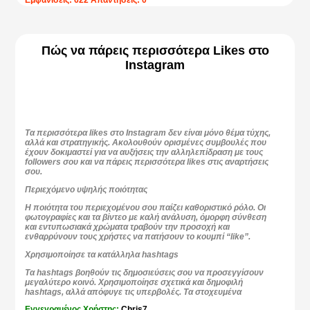
Εμφανίσεις: 622 Απαντήσεις: 0
μετάδοσης και μεγάλη απόσταση μετάδοσης χωρίς απώλειες.
Σύγκριση Επιδόσεων
Ταχύτητα
Πώς να πάρεις περισσότερα Likes στο
Instagram
Χαλκός:
Η ταχύτητα μετάδοσης δεδομένων μέσω
χαλκού είναι περιορισμένη, ιδιαίτερα σε μεγάλες
αποστάσεις. Οι συνδέσεις DSL προσφέρουν ταχύτητες
έως 100 Mbps, όμως η πραγματική ταχύτητα μπορεί να
είναι χαμηλότερη λόγω παρεμβολών και απόστασης
από τον κεντρικό διακόπτη.
Οπτικές Ίνες:
Οι οπτικές ίνες υποστηρίζουν ταχύτητες
Τα περισσότερα likes στο Instagram
δεν είναι μόνο θέμα τύχης,
που φτάνουν και ξεπερνούν τα 1 Gbps, καθιστώντας τις
αλλά και στρατηγικής. Ακολουθούν ορισμένες συμβουλές που
ιδανικές για απαιτητικές εφαρμογές όπως streaming 4K
έχουν δοκιμαστεί για να αυξήσεις την αλληλεπίδραση με τους
βίντεο και online gaming. Η ταχύτητα παραμένει
followers σου και να πάρεις περισσότερα likes στις αναρτήσεις
σταθερή ανεξάρτητα από την απόσταση.
σου.
Αξιοπιστία και Σταθερότητα
Περιεχόμενο υψηλής ποιότητας
Χαλκός:
Η αξιοπιστία των συνδέσεων χαλκού μπορεί
Η ποιότητα του περιεχομένου σου παίζει καθοριστικό ρόλο. Οι
να επηρεαστεί από παρεμβολές και εξωτερικούς
φωτογραφίες και τα βίντεο με καλή ανάλυση, όμορφη σύνθεση
παράγοντες, όπως οι καιρικές συνθήκες. Η ποιότητα
και εντυπωσιακά χρώματα τραβούν την προσοχή και
του καλωδίου και οι συνδέσεις παίζουν επίσης ρόλο στη
ενθαρρύνουν τους χρήστες να πατήσουν το κουμπί “like”.
σταθερότητα της σύνδεσης.
Χρησιμοποίησε τα κατάλληλα hashtags
Οπτικές Ίνες:
Οι οπτικές ίνες είναι εξαιρετικά
αξιόπιστες, καθώς δεν επηρεάζονται από
Τα hashtags βοηθούν τις δημοσιεύσεις σου να προσεγγίσουν
ηλεκτρομαγνητικές παρεμβολές. Αυτό εξασφαλίζει μια
μεγαλύτερο κοινό. Χρησιμοποίησε σχετικά και δημοφιλή
σταθερή σύνδεση ακόμα και σε περιβάλλοντα με υψηλά
hashtags, αλλά απόφυγε τις υπερβολές. Τα στοχευμένα
επίπεδα θορύβου.
hashtags αυξάνουν τις πιθανότητες η δημοσίευσή σου να γίνει
Εγγεγραμένος Χρήστης:
Chris7