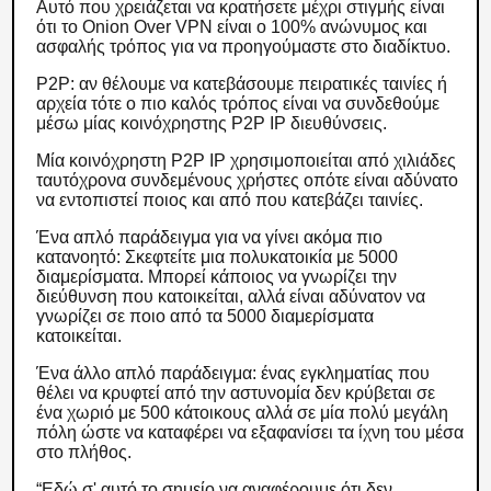
Αυτό που χρειάζεται να κρατήσετε μέχρι στιγμής είναι
ότι το Onion Over VPN είναι ο 100% ανώνυμος και
ασφαλής τρόπος για να προηγούμαστε στο διαδίκτυο.
P2P: αν θέλουμε να κατεβάσουμε πειρατικές ταινίες ή
αρχεία τότε ο πιο καλός τρόπος είναι να συνδεθούμε
μέσω μίας κοινόχρηστης P2P IP διευθύνσεις.
Μία κοινόχρηστη P2P IP χρησιμοποιείται από χιλιάδες
ταυτόχρονα συνδεμένους χρήστες οπότε είναι αδύνατο
να εντοπιστεί ποιος και από που κατεβάζει ταινίες.
Ένα απλό παράδειγμα για να γίνει ακόμα πιο
κατανοητό: Σκεφτείτε μια πολυκατοικία με 5000
διαμερίσματα. Μπορεί κάποιος να γνωρίζει την
διεύθυνση που κατοικείται, αλλά είναι αδύνατον να
γνωρίζει σε ποιο από τα 5000 διαμερίσματα
κατοικείται.
Ένα άλλο απλό παράδειγμα: ένας εγκληματίας που
θέλει να κρυφτεί από την αστυνομία δεν κρύβεται σε
ένα χωριό με 500 κάτοικους αλλά σε μία πολύ μεγάλη
πόλη ώστε να καταφέρει να εξαφανίσει τα ίχνη του μέσα
στο πλήθος.
“Εδώ σ' αυτό το σημείο να αναφέρουμε ότι δεν