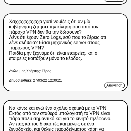
Χαχχαχαχαχαχα γιατί νομίζεις ότι αν μία
κυβέρνηση ζητήσει την κίνηση σου από τον
πάροχο VPN δεν θα την δώσουνε?
Λένε ότι έχουν Zero Logs, εσύ που το ξέρεις ότι
λένε αλήθεια? Είσαι μηχανικός server στους
παρόχους VPN?
Παιδία μην ξεχνάμε ότι είναι εταιρείες, και οι
εταιρείες κοιτάζουν μόνο το κέρδος.
Ανώνυμος Xρήστης: Γέρος
Δημοσιεύθηκε: 27/03/22 12:30:21
Απάντηση
Να κάνω και εγώ ένα σχόλιο σχετικά με το VPN.
Εκτός από τον σταθερό υπολογιστή το VPN είναι
πάρα πολύ σημαντικό και για το κινητό τηλέφωνο.
Αν πας κάπου διακοπές και μένεις σε ένα
ξενοδοχείο, και θέλεις παραδείγματος χάρη να