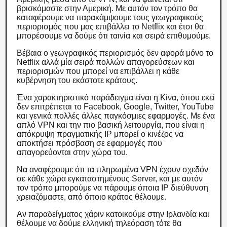
βρισκόμαστε στην Αμερική. Με αυτόν τον τρόπο θα
καταφέρουμε να παρακάμψουμε τους γεωγραφικούς
περιορισμός που μας επιβάλλει το Netflix και έτσι θα
μπορέσουμε να δούμε ότι ταινία και σειρά επιθυμούμε.
Βέβαια ο γεωγραφικός περιορισμός δεν αφορά μόνο το
Netflix αλλά μία σειρά πολλών απαγορεύσεων και
περιορισμών που μπορεί να επιβάλλει η κάθε
κυβέρνηση του εκάστοτε κράτους.
Ένα χαρακτηριστικό παράδειγμα είναι η Κίνα, όπου εκεί
δεν επιτρέπεται το Facebook, Google, Twitter, YouTube
και γενικά πολλές άλλες παγκόσμιες εφαρμογές. Με ένα
απλό VPN και την πιο βασική λειτουργία, που είναι η
απόκρυψη πραγματικής IP μπορεί ο κινέζος να
αποκτήσει πρόσβαση σε εφαρμογές που
απαγορεύονται στην χώρα του.
Να αναφέρουμε ότι τα πληρωμένα VPN έχoυν σχεδόν
σε κάθε χώρα εγκαταστημένους Server, και με αυτόν
τον τρόπο μπορούμε να πάρουμε όποια IP διεύθυνση
χρειαζόμαστε, από όποιο κράτος θέλουμε.
Αν παραδείγματος χάριν κατοικούμε στην Ιρλανδία και
θέλουμε να δούμε ελληνική τηλεόραση τότε θα