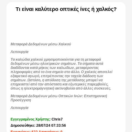
Τι είναι καλύτερο οπτικές ίνες ή χαλκός?
Μεταφορά Δεδομένων μέσω Χαλκού
Λειτουργία
Τα καλώδια χαλκού χρησιμοποιούνται για τη μεταφορά
δεδομένων μέσω ηλεκτρικών σημάτων. Τα σήματα αυτά
διαδίδονται κατά μήκος των καλωδίων, μεταφέροντας
πληροφορίες από το ένα σημείο στο άλλο. Ο χαλκός αποτελεί
εξαιρετικό αγωγό, επιτρέποντας την ταχεία διάδοση των
σημάτων. Ωστόσο, η απόδοση της μετάδοσης μπορεί να
επηρεαστεί από την απόσταση και εξωτερικές παρεμβολές,
όπως η ηλεκτρομαγνητική ακτινοβολία από άλλες συσκευές.
Μεταφορά Δεδομένων μέσω Οπτικών Ινών: Επιστημονική
Προσέγγιση
Λειτουργία
Οι οπτικές ίνες μεταφέρουν δεδομένα μέσω φωτεινών
Εγγεγραμένος Χρήστης:
Chris7
σημάτων. Το φως κινείται κατά μήκος των ινών με συνεχείς
ανακλάσεις, διατηρώντας την ποιότητα του σήματος
Δημοσιεύθηκε: 28/07/24 07:33:56
ανεπηρέαστη από εξωτερικές παρεμβολές. Αυτή η ιδιότητα
επιτρέπει στις οπτικές ίνες να προσφέρουν υψηλές ταχύτητες