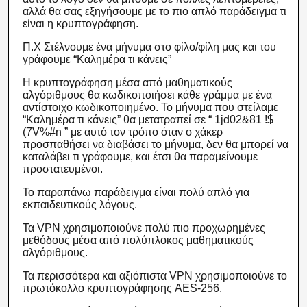
αλλά θα σας εξηγήσουμε με το πιο απλό παράδειγμα τι
είναι η κρυπτογράφηση.
Π.Χ Στέλνουμε ένα μήνυμα στο φίλο/φίλη μας και του
γράφουμε “Καλημέρα τι κάνεις”
Η κρυπτογράφηση μέσα από μαθηματικούς
αλγόριθμους θα κωδικοποιήσει κάθε γράμμα με ένα
αντίστοιχο κωδικοποιημένο. Το μήνυμα που στείλαμε
“Καλημέρα τι κάνεις” θα μετατραπεί σε “ 1jd02&81 !$
(7V%#n ” με αυτό τον τρόπο όταν ο χάκερ
προσπαθήσει να διαβάσει το μήνυμα, δεν θα μπορεί να
καταλάβει τι γράφουμε, και έτσι θα παραμείνουμε
προστατευμένοι.
Το παραπάνω παράδειγμα είναι πολύ απλό για
εκπαιδευτικούς λόγους.
Τα VPN χρησιμοποιούνε πολύ πιο προχωρημένες
μεθόδους μέσα από πολύπλοκος μαθηματικούς
αλγόριθμους.
Τα περισσότερα και αξιόπιστα VPN χρησιμοποιούνε το
πρωτόκολλο κρυπτογράφησης AES-256.