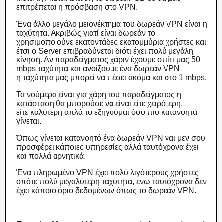
επιτρέπεται η πρόσβαση στο VPN.
Ένα άλλο μεγάλο μειονέκτημα του δωρεάν VPN είναι η
ταχύτητα. Ακριβώς γιατί είναι δωρεάν το
χρησιμοποιούνε εκατοντάδες εκατομμύρια χρήστες και
έτσι ο Server επιβραδύνεται διότι έχει πολύ μεγάλη
κίνηση. Αν παραδείγματος χάριν έχουμε σπίτι μας 50
mbps ταχύτητα και ανοίξουμε ένα δωρεάν VPN
η ταχύτητα μας μπορεί να πέσει ακόμα και στο 1 mbps.
Τα νούμερα είναι για χάρη του παραδείγματος η
κατάσταση θα μπορούσε να είναι είτε χειρότερη,
είτε καλύτερη απλά το εξηγούμαι όσο πιο κατανοητά
γίνεται.
Όπως γίνεται κατανοητό ένα δωρεάν VPN ναι μεν σου
προσφέρει κάποιες υπηρεσίες αλλά ταυτόχρονα έχει
και πολλά αρνητικά.
Ένα πληρωμένο VPN έχει πολύ λιγότερους χρήστες
οπότε πολύ μεγαλύτερη ταχύτητα, ενώ ταυτόχρονα δεν
έχει κάποιο όριο δεδομένων όπως το δωρεάν VPN.