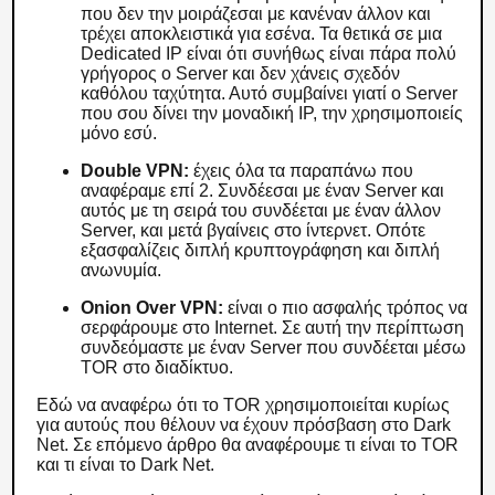
που δεν την μοιράζεσαι με κανέναν άλλον και
τρέχει αποκλειστικά για εσένα. Τα θετικά σε μια
Dedicated IP είναι ότι συνήθως είναι πάρα πολύ
γρήγορος ο Server και δεν χάνεις σχεδόν
καθόλου ταχύτητα. Αυτό συμβαίνει γιατί ο Server
που σου δίνει την μοναδική IP, την χρησιμοποιείς
μόνο εσύ.
Double VPN:
έχεις όλα τα παραπάνω που
αναφέραμε επί 2. Συνδέεσαι με έναν Server και
αυτός με τη σειρά του συνδέεται με έναν άλλον
Server, και μετά βγαίνεις στο ίντερνετ. Οπότε
εξασφαλίζεις διπλή κρυπτογράφηση και διπλή
ανωνυμία.
Onion Over VPN:
είναι ο πιο ασφαλής τρόπος να
σερφάρουμε στο Internet. Σε αυτή την περίπτωση
συνδεόμαστε με έναν Server που συνδέεται μέσω
TOR στο διαδίκτυο.
Εδώ να αναφέρω ότι το TOR χρησιμοποιείται κυρίως
για αυτούς που θέλουν να έχουν πρόσβαση στο Dark
Net. Σε επόμενο άρθρο θα αναφέρουμε τι είναι το TOR
και τι είναι το Dark Net.