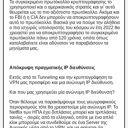
Το συγκεκριμένο πρωτόκολλο κρυπτογράφησης το
χρησιμοποιεί και ο αμερικανικός στρατός και γι' αυτό
θεωρείται ως το πιο αξιόπιστο πρωτόκολλο. Ακόμα και
το FBI ή η CIA δεν μπορούν να αποκρυπτογραφήσουν
αυτό το πρωτόκολλο. Βασικά για να πούμε την αλήθεια
ο πιο ισχυρός υπολογιστής του κόσμου εν έτη 2022 θα
χρειαστεί για να αποκρυπτογραφήσει το συγκεκριμένο
πρωτόκολλο πάνω από 120 χρόνια, οπότε όπως
καταλαβαίνετε είναι αδύνατον να παραβιάσουν τα
μηνύματα μας.
Απόκρυψη πραγματικής IP διευθύνσεις
Εκτός από το Tunneling και την κρυπτογράφηση το
VPN μας προσφέρει και μια ανώνυμη IP διεύθυνση.
Και που μας χρησιμεύει μία ανώνυμη IP διεύθυνση?
Όταν θέλουμε να παρακάμψουμε τους γεωγραφικούς
περιορισμούς τότε θα χρειαστούμε μία ανώνυμη IP. Το
Netflix των ΗΠΑ έχει διπλάσιες μπορεί και τριπλάσιες
ταινίες – σειρές από το ελληνικό, οπότε με ένα απλό
κλικ μπορούμε να συνδεθούμε σε ένα Server της
Αμερικής μέσα από το VPN, και να φαίνεται ότι