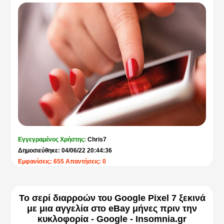
και iPhone αντίστοιχα. Η επίσημη παρουσίαση του
gov.gr Wallet θα πραγματοποιηθεί αύριο σε συνέντευξη
τύπου που έχει προγραμματιστεί για τις 6.00μμ.
Download gov.gr Wallet
για Android
|
iPhone
ΠΗΓΗ:
insomnia.gr
Εγγεγραμένος Χρήστης:
Chris7
Δημοσιεύθηκε: 04/06/22 20:44:36
Εμφανίσεις: 655 Απαντήσεις: 0
Το σερί διαρροών του Google Pixel 7 ξεκινά
με μια αγγελία στο eBay μήνες πριν την
κυκλοφορία - Google - Insomnia.gr