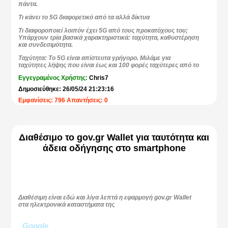
πάντα.
Τι κάνει το 5G διαφορετικό από τα αλλά δίκτυα
Τι διαφοροποιεί λοιπόν έχει 5G από τους προκατόχους του;
Υπάρχουν τρία βασικά χαρακτηριστικά: ταχύτητα, καθυστέρηση
και συνδεσιμότητα.
Ταχύτητα
: Το 5G είναι απίστευτα γρήγορο. Μιλάμε για
ταχύτητες λήψης που είναι έως και 100 φορές ταχύτερες από το
4G. Φαντάσου να κατεβάζεις μια ταινία HD μεγάλου μήκους σε
Εγγεγραμένος Χρήστης:
Chris7
λίγα δευτερόλεπτα. Είναι σαν να πηγαίνεις από ποδήλατο σε
αεροπλάνο τζετ.
Δημοσιεύθηκε: 26/05/24 21:23:16
Καθυστέρηση
: Αυτός είναι ο χρόνος που χρειάζονται τα
Εμφανίσεις: 796 Απαντήσεις: 0
δεδομένα για να ταξιδέψουν από το ένα σημείο στο άλλο. Με το
5G, η καθυστέρηση είναι απίστευτα χαμηλή, σχεδόν στιγμιαία.
Αυτό είναι καθοριστικής σημασίας για εφαρμογές όπως τα
αυτοοδηγούμενα αυτοκίνητα και οι απομακρυσμένες
χειρουργικές επεμβάσεις, όπου κάθε χιλιοστό του
Διαθέσιμο το gov.gr Wallet για ταυτότητα και
δευτερολέπτου μετράει.
άδεια οδήγησης στο smartphone
Συνδεσιμότητα
: Το 5G μπορεί να συνδέσει έναν τεράστιο
αριθμό συσκευών ταυτόχρονα. Αυτό είναι ιδανικό για το IoT,
όπου τα πάντα, από το ψυγείο σου μέχρι τον θερμοστάτη σου,
συνδέονται στο διαδίκτυο.
Πώς λειτουργεί το 5G;
Διαθέσιμη είναι εδώ και λίγα λεπτά η εφαρμογή gov.gr Wallet
Τώρα, μπορεί να αναρωτιέσαι πώς το 5G μπορεί να είναι τόσο
στα ηλεκτρονικά καταστήματα της
γρήγορο και αποτελεσματικό. Το μυστικό βρίσκεται στη χρήση
υψηλότερων ζωνών συχνοτήτων. Αυτές οι συχνότητες
μπορούν να μεταφέρουν περισσότερα δεδομένα και σε
Google