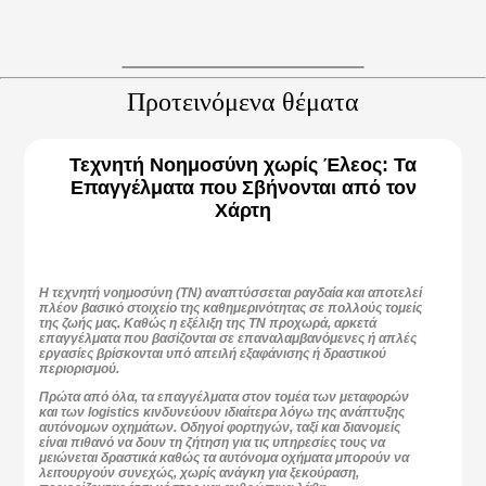
Προτεινόμενα θέματα
Τεχνητή Νοημοσύνη χωρίς Έλεος: Τα
Επαγγέλματα που Σβήνονται από τον
Χάρτη
Η τεχνητή νοημοσύνη (ΤΝ)
αναπτύσσεται ραγδαία και αποτελεί
πλέον βασικό στοιχείο της καθημερινότητας σε πολλούς τομείς
της ζωής μας. Καθώς η εξέλιξη της ΤΝ προχωρά, αρκετά
επαγγέλματα που βασίζονται σε επαναλαμβανόμενες ή απλές
εργασίες βρίσκονται υπό απειλή εξαφάνισης ή δραστικού
περιορισμού.
Πρώτα από όλα, τα επαγγέλματα στον τομέα των
μεταφορών
και των logistics
κινδυνεύουν ιδιαίτερα λόγω της ανάπτυξης
αυτόνομων οχημάτων.
Οδηγοί φορτηγών, ταξί και διανομείς
είναι πιθανό να δουν τη ζήτηση για τις υπηρεσίες τους να
μειώνεται δραστικά καθώς τα αυτόνομα οχήματα μπορούν να
λειτουργούν συνεχώς, χωρίς ανάγκη για ξεκούραση,