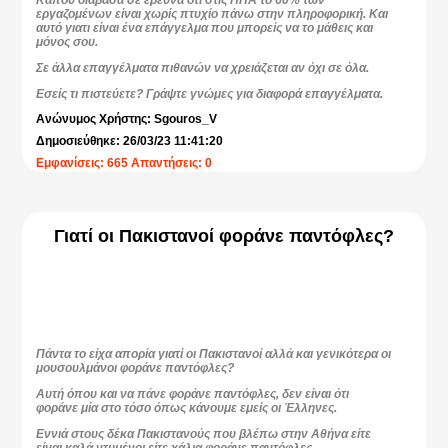
Κάπου διάβασα σε έρευνα ότι στις ΗΠΑ το 60% των
εργαζομένων είναι χωρίς πτυχίο πάνω στην πληροφορική. Και
αυτό γιατι είναι ένα επάγγελμα που μπορείς να το μάθεις και
μόνος σου.
Σε άλλα επαγγέλματα πιθανών να χρειάζεται αν όχι σε όλα.
Εσείς τι πιστεύετε? Γράψτε γνώμες για διαφορά επαγγέλματα.
Ανώνυμος Χρήστης: Sgouros_V
Δημοσιεύθηκε: 26/03/23 11:41:20
Εμφανίσεις: 665 Απαντήσεις: 0
Γιατί οι Πακιστανοί φοράνε παντόφλες?
Πάντα το είχα απορία γιατί οι Πακιστανοί αλλά και γενικότερα οι
μουσουλμάνοι φοράνε παντόφλες?
Αυτή όπου και να πάνε φοράνε παντόφλες, δεν είναι ότι
φοράνε μία στο τόσο όπως κάνουμε εμείς οι Έλληνες.
Εννιά στους δέκα Πακιστανούς που βλέπω στην Αθήνα είτε