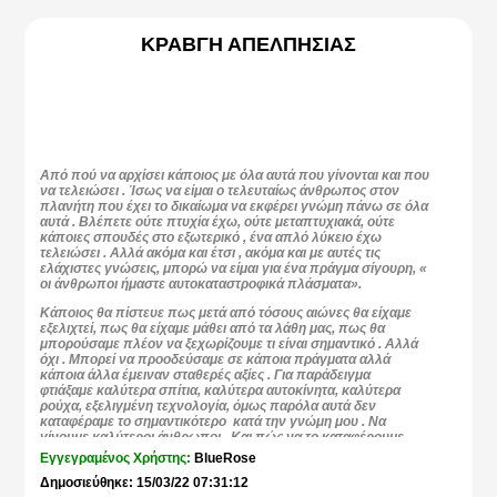
ΚΡΑΒΓΗ ΑΠΕΛΠΗΣΙΑΣ
Από πού να αρχίσει κάποιος με όλα αυτά που γίνονται και που
να τελειώσει . Ίσως να είμαι ο τελευταίως άνθρωπος στον
πλανήτη που έχει το δικαίωμα να εκφέρει γνώμη πάνω σε όλα
αυτά . Βλέπετε ούτε πτυχία έχω, ούτε μεταπτυχιακά, ούτε
κάποιες σπουδές στο εξωτερικό , ένα απλό λύκειο έχω
τελειώσει . Αλλά ακόμα και έτσι , ακόμα και με αυτές τις
ελάχιστες γνώσεις, μπορώ να είμαι για ένα πράγμα σίγουρη, «
οι άνθρωποι ήμαστε αυτοκαταστροφικά πλάσματα».
Κάποιος θα πίστευε πως μετά από τόσους αιώνες θα είχαμε
εξελιχτεί, πως θα είχαμε μάθει από τα λάθη μας, πως θα
μπορούσαμε πλέον να ξεχωρίζουμε τι είναι σημαντικό . Αλλά
όχι . Μπορεί να προοδεύσαμε σε κάποια πράγματα αλλά
κάποια άλλα έμειναν σταθερές αξίες . Για παράδειγμα
φτιάξαμε καλύτερα σπίτια, καλύτερα αυτοκίνητα, καλύτερα
ρούχα, εξελιγμένη τεχνολογία, όμως παρόλα αυτά δεν
καταφέραμε το σημαντικότερο κατά την γνώμη μου . Να
γίνουμε καλύτεροι άνθρωποι . Και πώς να το καταφέρουμε
αυτό, όταν ακόμα παραμένουν τα χρήματα, η δύναμη και
Εγγεγραμένος Χρήστης:
BlueRose
εξουσία να είναι η κινητήριος δύναμη του κάθε ανθρώπου
Δημοσιεύθηκε: 15/03/22 07:31:12
ξεχωριστά αλλά και του πλανήτη ως σύνολο.