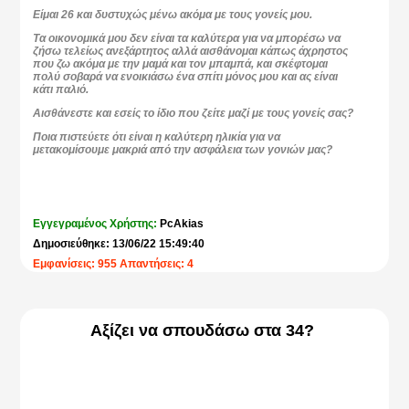
Είμαι 26 και δυστυχώς μένω ακόμα με τους γονείς μου.
Τα οικονομικά μου δεν είναι τα καλύτερα για να μπορέσω να
ζήσω τελείως ανεξάρτητος αλλά αισθάνομαι κάπως άχρηστος
που ζω ακόμα με την μαμά και τον μπαμπά, και σκέφτομαι
πολύ σοβαρά να ενοικιάσω ένα σπίτι μόνος μου και ας είναι
κάτι παλιό.
Αισθάνεστε και εσείς το ίδιο που ζείτε μαζί με τους γονείς σας?
Ποια πιστεύετε ότι είναι η καλύτερη ηλικία για να
μετακομίσουμε μακριά από την ασφάλεια των γονιών μας?
Εγγεγραμένος Χρήστης:
PcAkias
Δημοσιεύθηκε: 13/06/22 15:49:40
Εμφανίσεις: 955 Απαντήσεις: 4
Αξίζει να σπουδάσω στα 34?