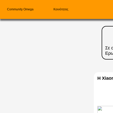
Community Omega
Κοινότητες
Σε 
Ερω
H Xiaom