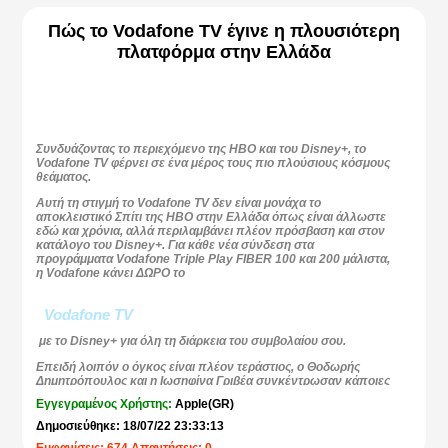
Πώς το Vodafone TV έγινε η πλουσιότερη
πλατφόρμα στην Ελλάδα
Συνδυάζοντας το περιεχόμενο της HBO και του Disney+, το
Vodafone TV φέρνει σε ένα μέρος τους πιο πλούσιους κόσμους
θεάματος.
Αυτή τη στιγμή το Vodafone TV δεν είναι μονάχα το
αποκλειστικό Σπίτι της HBO στην Ελλάδα όπως είναι άλλωστε
εδώ και χρόνια, αλλά περιλαμβάνει πλέον πρόσβαση και στον
κατάλογο του Disney+. Για κάθε νέα σύνδεση στα
προγράμματα Vodafone Triple Play FIBER 100 και 200 μάλιστα,
η Vodafone κάνει ΔΩΡΟ το
Vodafone TV
με το Disney+ για όλη τη διάρκεια του συμβολαίου σου.
Επειδή λοιπόν ο όγκος είναι πλέον τεράστιος, ο Θοδωρής
Δημητρόπουλος και η Ιωσηφίνα Γριβέα συγκέντρωσαν κάποιες
βασικές ερωτήσεις των θεατών και τις απάντησαν σε ένα
Εγγεγραμένος Χρήστης:
Apple(GR)
explainer video.
Δημοσιεύθηκε: 18/07/22 23:33:13
Για αρχή, τι μπορεί να βρει κάποιος που έχει μεγαλώσει με teen
Εμφανίσεις: 674 Απαντήσεις: 0