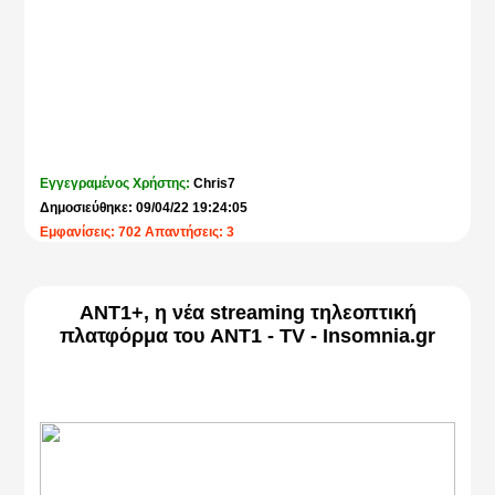
τώρα με την προσθήκη του Disney+, τo Vodafone TV αποτελεί
πλέον την πλουσιότερη και ποιοτικότερη πλατφόρμα
ψυχαγωγίας.
ΠΗΓΗ:
NEWS247.GR
Εγγεγραμένος Χρήστης:
Chris7
Δημοσιεύθηκε: 09/04/22 19:24:05
Εμφανίσεις: 702 Απαντήσεις: 3
ANT1+, η νέα streaming τηλεοπτική
πλατφόρμα του ANT1 - TV - Insomnia.gr