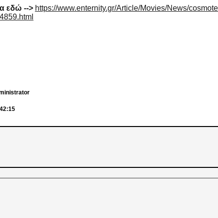
α εδώ -->
https://www.enternity.gr/Article/Movies/News/cosmote
74859.html
ministrator
:42:15