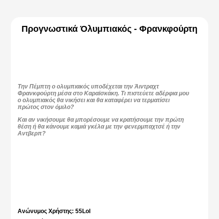
Protothema.gr
Προγνωστικά Όλυμπιακός - Φρανκφούρτη
Την Πέμπτη ο ολυμπιακός υποδέχεται την Άιντραχτ
Φρανκφούρτη μέσα στο Καραϊσκάκη. Τι πιστεύετε αδέρφια μου
ο ολυμπιακός θα νικήσει και θα καταφέρει να τερματίσει
πρώτος στον όμιλο?
Και αν νικήσουμε θα μπορέσουμε να κρατήσουμε την πρώτη
θέση ή θα κάνουμε καμιά γκέλα με την φενερμπαχτσέ ή την
Αντβερπ?
Ανώνυμος Χρήστης: 55Lol