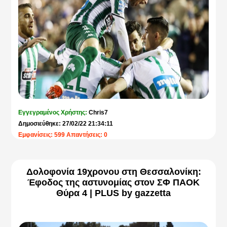
συγκεκριμένα τις σεζόν 2018-19, 2019-20 και 2021-22.
Σε δεύτερο χρόνο, δικαίωμα αγοράς διαρκείας θα δοθεί στους
κατόχους καρτών την αγωνιστική περίοδο που ολοκληρώθηκε
(2021-22), ενώ στη συνέχεια θα «ανοίξει» η διαδικασία
πώλησης διαρκείας για όλους τους φιλάθλους.
Περίοδοι αγορών
Φίλαθλοι Γ’ και Β’ Εθνικής - Φίλαθλοι τελευταίας «3ετίας»
Από την Τετάρτη 29 Ιουνίου μέχρι και την Τρίτη 19 Ιουλίου θα
έχουν το δικαίωμα αγοράς εισιτηρίου διαρκείας οι παρακάτω
δύο κατηγορίες:
Εγγεγραμένος Χρήστης:
Chris7
• Κάτοχοι διαρκείας στη Γ’ και στη Β’ Εθνική (2013-14 και 2014-
Δημοσιεύθηκε: 27/02/22 21:34:11
15) - ΥΠΟΧΡΕΩΤΙΚΑ ΚΑΙ ΤΙΣ 2 ΧΡΟΝΙΕΣ
Εμφανίσεις: 599 Απαντήσεις: 0
ή/και
• Φίλαθλοι 3ετίας (τα τελευταία 3 έτη στο
Δολοφονία 19χρονου στη Θεσσαλονίκη:
ΟΑΚΑ
Έφοδος της αστυνομίας στον ΣΦ ΠΑΟΚ
– εξαίρεση η χρονιά 2020-21 που λόγω covid ήταν κλειστοί
Θύρα 4 | PLUS by gazzetta
όλοι οι αθλητικοί χώροι), δηλαδή όσοι είχαν αγοράσει τις
χρονιές 2018-19, 2019-20 και 2021-22 – ΥΠΟΧΡΕΩΤΙΚΑ ΚΑΙ
ΤΙΣ 3 ΧΡΟΝΙΕΣ
Προσοχή: την Τετάρτη 6 Ιουλίου και το Σάββατο 16 Ιουλίου το