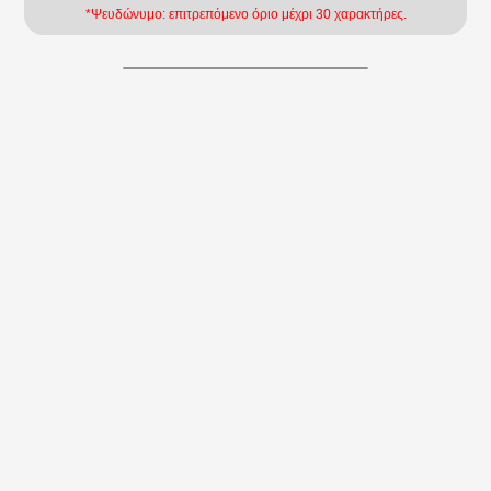
*Ψευδώνυμο: επιτρεπόμενο όριο μέχρι 30 χαρακτήρες.