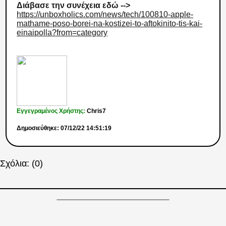
Διάβασε την συνέχεια εδώ -->
https://unboxholics.com/news/tech/100810-apple-
mathame-poso-borei-na-kostizei-to-aftokinito-tis-kai-
einaipolla?from=category
Εγγεγραμένος Χρήστης:
Chris7
Δημοσιεύθηκε: 07/12/22 14:51:19
Σχόλια: (0)