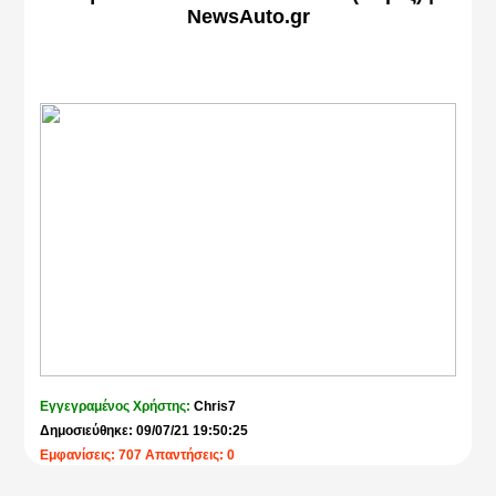
δίκυκλου ΙΧ
NewsAuto.gr
Σήμα κυκλοφορίας εντός δακτυλίου της Αθήνας
Σήμα δωρεάν στάθμευσης ηλεκτροκίνητου οχήματος
ΠΗΓΗ:
insomnia.gr
Εγγεγραμένος Χρήστης:
Chris7
Δημοσιεύθηκε: 09/07/21 19:50:25
Εμφανίσεις: 707 Απαντήσεις: 0