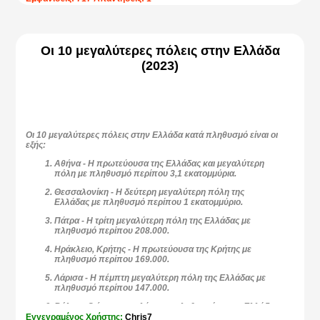
7.
Πελοπόννησος
- Η Πελοπόννησος έρχεται στην έβδομη
θέση της λίστας με τις 10 μεγαλύτερες περιφέρειες στην
Ελλάδα και έχει περίπου
539.535.
Οι 10 μεγαλύτερες πόλεις στην Ελλάδα
8.
Στερεά Ελλάδα
- Ακολουθεί η Στερεά Ελλάδα στην όγδοη
(2023)
θέση με
508.254.
9.
Νότιο Αιγαίο
- Η ένατη μεγαλύτερη περιφέρεια στην
Ελλάδα είναι το νότιο αιγαίο με πληθυσμό περίπου
327.820
.
10.
Ηπείρος
- Τη λίστα με τις 10 μεγαλύτερες περιφέρειες στην
Ελλάδα συμπληρώνει η περιφέρεια της Ηπείρου με
319.991.
Οι 10 μεγαλύτερες πόλεις στην Ελλάδα κατά πληθυσμό είναι οι
Προσοχή άλλο περιφέρεια και άλλο περιφερειακή ενότητα
εξής:
(Νομοί).
Αθήνα - Η πρωτεύουσα της Ελλάδας και μεγαλύτερη
Όλα τα παραπάνω στοιχεία προέρχονται από την ιστοσελίδα
πόλη με πληθυσμό περίπου
3,1 εκατομμύρια.
της ΕΛΣΤΑΤ σύμφωνα με την οριστική απογραφή που
ολοκληρώθηκε το 2023
Θεσσαλονίκη - Η δεύτερη μεγαλύτερη πόλη της
Ελλάδας με πληθυσμό περίπου
1 εκατομμύριο.
Πάτρα - Η τρίτη μεγαλύτερη πόλη της Ελλάδας με
πληθυσμό περίπου
208.000.
Ηράκλειο, Κρήτης - Η πρωτεύουσα της Κρήτης με
πληθυσμό περίπου
169.000.
Λάρισα - Η πέμπτη μεγαλύτερη πόλη της Ελλάδας με
πληθυσμό περίπου
147.000.
Βόλος - Ο έκτος μεγαλύτερος πληθυσμός στην Ελλάδα
με περίπου
85.000
κατοίκους.
Εγγεγραμένος Χρήστης:
Chris7