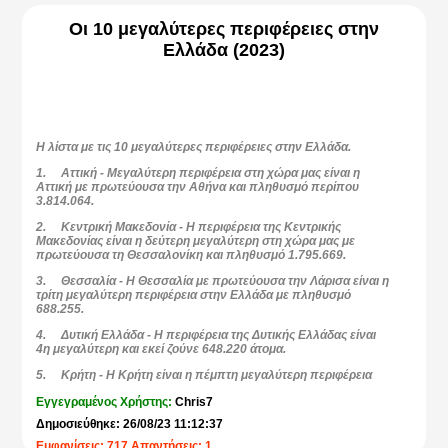
Οι 10 μεγαλύτερες περιφέρειες στην
Ελλάδα (2023)
H λίστα με τις 10 μεγαλύτερες περιφέρειες στην Ελλάδα.
1.
Αττική
- Μεγαλύτερη περιφέρεια στη χώρα μας είναι η
Αττική με πρωτεύουσα την Αθήνα και πληθυσμό περίπου
3.814.064.
2.
Κεντρική Μακεδονία
- Η περιφέρεια της Κεντρικής
Μακεδονίας είναι η δεύτερη μεγαλύτερη στη χώρα μας με
πρωτεύουσα τη Θεσσαλονίκη και πληθυσμό
1.795.669.
3.
Θεσσαλία
- Η Θεσσαλία με πρωτεύουσα την Λάρισα είναι η
τρίτη μεγαλύτερη περιφέρεια στην Ελλάδα με πληθυσμό
688.255.
4.
Δυτική Ελλάδα
- Η περιφέρεια της Δυτικής Ελλάδας είναι
4η μεγαλύτερη και εκεί ζούνε
648.220
άτομα.
5.
Κρήτη
- Η Κρήτη είναι η πέμπτη μεγαλύτερη περιφέρεια
στην Ελλάδα με
624.408
κόσμο.
Εγγεγραμένος Χρήστης:
Chris7
6.
Ανατολικής Μακεδονίας και Θράκης
- Η περιφέρεια
Δημοσιεύθηκε: 26/08/23 11:12:37
Ανατολικής Μακεδονίας και Θράκης είναι η έκτη μεγαλύτερη
στην Ελλάδα με πληθυσμό
562.201.
Εμφανίσεις: 717 Απαντήσεις: 1