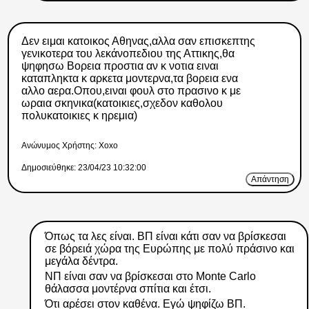
Δεν ειμαι κατοικος Αθηνας,αλλα σαν επισκεπτης
γενικοτερα του λεκάνοπεδιου της Αττικης,θα
ψηφησω Βορεια προστια αν κ νοτια ειναι
καταπληκτα κ αρκετα μοντερνα,τα βορεια ενα
αλλο αερα.Οπου,ειναι φουλ στο πρασινο κ με
ωραια σκηνικα(κατοικιες,σχεδον καθολου
πολυκατοικιες κ ηρεμια)
Ανώνυμος Xρήστης: Xoxo
Δημοσιεύθηκε: 23/04/23 10:32:00
Απάντηση
Όπως τα λες είναι. ΒΠ είναι κάτι σαν να βρίσκεσαι
σε βόρειά χώρα της Ευρώπης με πολύ πράσινο και
μεγάλα δέντρα.
ΝΠ είναι σαν να βρίσκεσαι στο Monte Carlo
θάλασσα μοντέρνα σπίτια και έτσι.
Ότι αρέσει στον καθένα. Εγώ ψηφίζω ΒΠ.