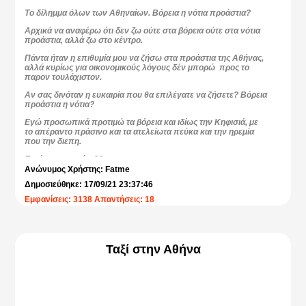
Το δίλημμα όλων των Αθηναίων. Βόρεια η νότια προάστια?
Αρχικά να αναφέρω ότι δεν ζω ούτε στα βόρεια ούτε στα νότια
προάστια, αλλά ζω στο κέντρο.
Πάντα ήταν η επιθυμία μου να ζήσω στα προάστια της Αθήνας,
αλλά κυρίως για οικονομικούς λόγους δέν μπορώ προς το
παρον τουλάχιστον.
Αν σας δινόταν η ευκαιρία που θα επιλέγατε να ζήσετε? Βόρεια
προάστια η νότια?
Εγώ προσωπικά προτιμώ τα βόρεια και ιδίως την Κηφισιά, με
το απέραντο πράσινο και τα ατελείωτα πεύκα και την ηρεμία
που την διεπη.
Εσείς τι προτιμάτε??
Ανώνυμος Χρήστης: Fatme
Δημοσιεύθηκε: 17/09/21 23:37:46
Εμφανίσεις: 3138 Απαντήσεις: 18
Ταξί στην Αθήνα