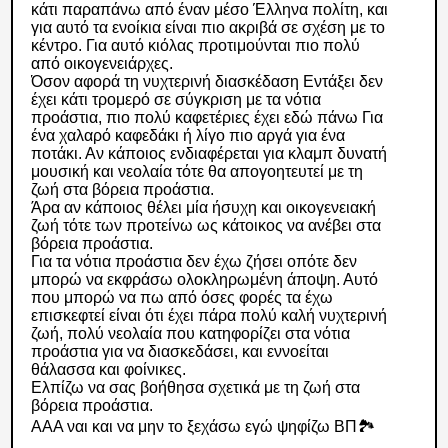
κάτι παραπάνω από έναν μέσο Έλληνα πολίτη, και
για αυτό τα ενοίκια είναι πιο ακριβά σε σχέση με το
κέντρο. Για αυτό κιόλας προτιμούνται πιο πολύ
από οικογενειάρχες.
Όσον αφορά τη νυχτερινή διασκέδαση Εντάξει δεν
έχει κάτι τρομερό σε σύγκριση με τα νότια
προάστια, πιο πολύ καφετέριες έχει εδώ πάνω Για
ένα χαλαρό καφεδάκι ή λίγο πιο αργά για ένα
ποτάκι. Αν κάποιος ενδιαφέρεται για κλαμπ δυνατή
μουσική και νεολαία τότε θα απογοητευτεί με τη
ζωή στα βόρεια προάστια.
Άρα αν κάποιος θέλει μία ήσυχη και οικογενειακή
ζωή τότε των προτείνω ως κάτοικος να ανέβει στα
βόρεια προάστια.
Για τα νότια προάστια δεν έχω ζήσει οπότε δεν
μπορώ να εκφράσω ολοκληρωμένη άποψη. Αυτό
που μπορώ να πω από όσες φορές τα έχω
επισκεφτεί είναι ότι έχει πάρα πολύ καλή νυχτερινή
ζωή, πολύ νεολαία που κατηφορίζει στα νότια
προάστια για να διασκεδάσει, και εννοείται
θάλασσα και φοίνικες.
Ελπίζω να σας βοήθησα σχετικά με τη ζωή στα
βόρεια προάστια.
ΑΑΑ ναι και να μην το ξεχάσω εγώ ψηφίζω ΒΠ🏞️