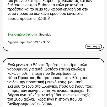
του βουνού και είμαι λάτρης της θάλασσας και των
θαλάσσιων σπορ.Επίσης το καλό με τα νότια
προάστια και το θέμα του καιρού δηλαδή οτι στα
νότια προάστια δεν κάνει κρύο όσο κάνει στα
βόρεια προάστια :)😊👌🏿✌️
Εγγεγραμένος Χρήστης:
Georgiak
Δημοσιεύθηκε: 02/10/21 19:38:51
Απάντηση
Εγώ μένω στα Βόρεια Προάστια και είμαι πολύ
χαρούμενος για αυτό. Ωστόσο επειδή καλώς ή
κακώς ήρθε η εποχή που θα λάμψουν τα
Νότια Προάστια , θα προτιμούσα στην θέση σου
να δω, την προοπτική μετακόμισης μου εκεί.
Σκέψου το έργο στο Ελληνικό, πόσο θα έχουν πάει
οι τιμές των ακινήτων στις γειτονικές περιοχές. Τα
Βόρεια αναπτύχθηκαν τέλη 19ου αιώνα και αρχές
του 20ου αιώνα. Τώρα είναι η εποχή που θα
"ανθοφορήσουν" τα Νότια.