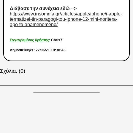
Διάβασε την συνέχεια εδώ -->
https://www.insomnia.gr/articles/apple/iphone/i-apple-
termatizei-tin-paragogi-tou-iphone-12-mini-noritera-
apo-to-anamenomeno/
Εγγεγραμένος Χρήστης:
Chris7
Δημοσιεύθηκε: 27/06/21 19:38:43
Σχόλια: (0)