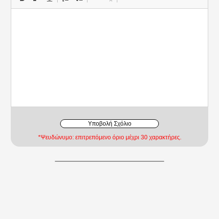
Υποβολή Σχόλιο
*Ψευδώνυμο: επιτρεπόμενο όριο μέχρι 30 χαρακτήρες.